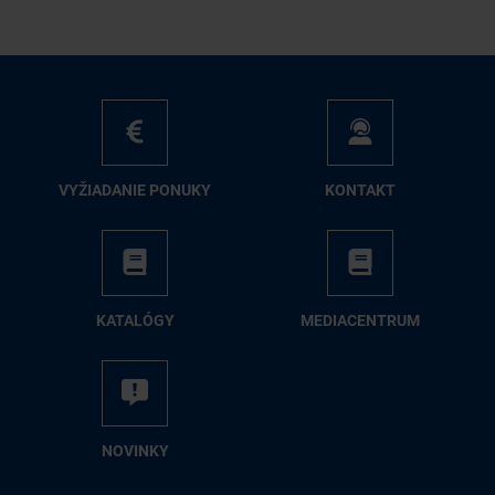
VY­ŽIA­DA­NIE PO­NU­KY
KON­TAKT
KA­TA­LÓ­GY
ME­DIA­CEN­TRUM
NO­VIN­KY