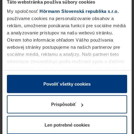
Táto webstránka používa súbory cookies
My spoločnosť
Hörmann Slovenská republika s.r.o.
používame cookies na personalizovanie obsahov a
reklám, umožnenie ponúkania funkcií pre sociálne médiá
a analyzovanie prístupov na našu webovú stránku.
Okrem toho informácie ohľadom Vášho používania
webovej stránky postupujeme na našich partnerov pre
sociálne médiá, reklamu a analýzy. Naši partneri tieto
informácie zhromažďujú podľa možnosti spolu s ďalšími
údajmi, ktoré ste im dali k dispozícii alebo ste ich zbierali
v rámci Vášho využívania služieb.
Z právneho hľadiska môžeme cookies ukladať na Vašom
Povoliť všetky cookies
zariadení, keď sú tieto bezpodmienečne potrebné na
prevádzku tejto stránky. Pre všetky ostatné typy cookie
Prispôsobiť
potrebujeme Vaše povolenie. Vaše povolenie môžete
kedykoľvek zmeniť alebo odvolať vo vysvetlení cookie
na stránke
Vyhlásenie o ochrane osobných údajov
Len potrebné cookies
našej webovej stránky.