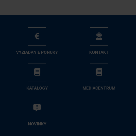
VY­ŽIA­DA­NIE PO­NU­KY
KON­TAKT
KA­TA­LÓ­GY
ME­DIA­CEN­TRUM
NO­VIN­KY