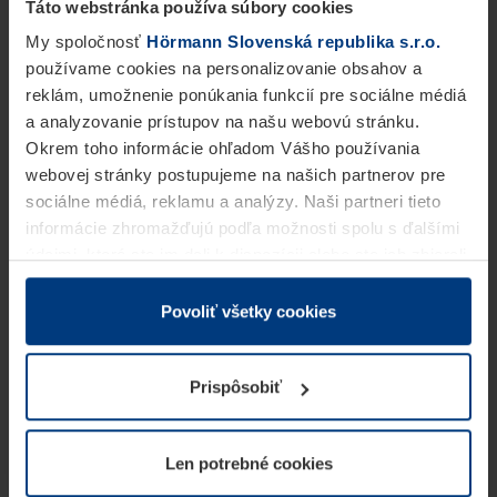
Táto webstránka používa súbory cookies
My spoločnosť
Hörmann Slovenská republika s.r.o.
používame cookies na personalizovanie obsahov a
reklám, umožnenie ponúkania funkcií pre sociálne médiá
a analyzovanie prístupov na našu webovú stránku.
Okrem toho informácie ohľadom Vášho používania
webovej stránky postupujeme na našich partnerov pre
sociálne médiá, reklamu a analýzy. Naši partneri tieto
informácie zhromažďujú podľa možnosti spolu s ďalšími
údajmi, ktoré ste im dali k dispozícii alebo ste ich zbierali
v rámci Vášho využívania služieb.
Z právneho hľadiska môžeme cookies ukladať na Vašom
Povoliť všetky cookies
zariadení, keď sú tieto bezpodmienečne potrebné na
prevádzku tejto stránky. Pre všetky ostatné typy cookie
Prispôsobiť
potrebujeme Vaše povolenie. Vaše povolenie môžete
kedykoľvek zmeniť alebo odvolať vo vysvetlení cookie
na stránke
Vyhlásenie o ochrane osobných údajov
Len potrebné cookies
našej webovej stránky.