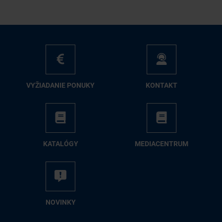
VY­ŽIA­DA­NIE PO­NU­KY
KON­TAKT
KA­TA­LÓ­GY
ME­DIA­CEN­TRUM
NO­VIN­KY