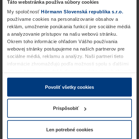
Táto webstránka používa súbory cookies
My spoločnosť
Hörmann Slovenská republika s.r.o.
používame cookies na personalizovanie obsahov a
reklám, umožnenie ponúkania funkcií pre sociálne médiá
a analyzovanie prístupov na našu webovú stránku.
Okrem toho informácie ohľadom Vášho používania
webovej stránky postupujeme na našich partnerov pre
sociálne médiá, reklamu a analýzy. Naši partneri tieto
informácie zhromažďujú podľa možnosti spolu s ďalšími
údajmi, ktoré ste im dali k dispozícii alebo ste ich zbierali
v rámci Vášho využívania služieb.
Z právneho hľadiska môžeme cookies ukladať na Vašom
Povoliť všetky cookies
zariadení, keď sú tieto bezpodmienečne potrebné na
prevádzku tejto stránky. Pre všetky ostatné typy cookie
Prispôsobiť
potrebujeme Vaše povolenie. Vaše povolenie môžete
kedykoľvek zmeniť alebo odvolať vo vysvetlení cookie
na stránke
Vyhlásenie o ochrane osobných údajov
Len potrebné cookies
našej webovej stránky.