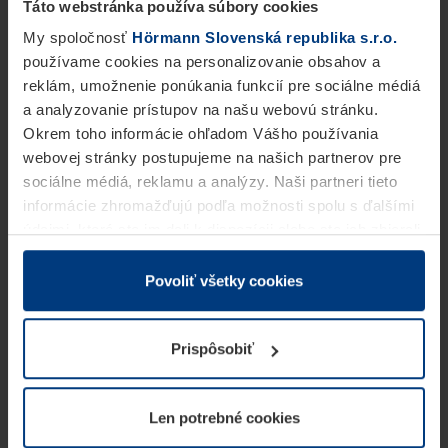
Táto webstránka používa súbory cookies
My spoločnosť
Hörmann Slovenská republika s.r.o.
používame cookies na personalizovanie obsahov a
reklám, umožnenie ponúkania funkcií pre sociálne médiá
a analyzovanie prístupov na našu webovú stránku.
Okrem toho informácie ohľadom Vášho používania
webovej stránky postupujeme na našich partnerov pre
sociálne médiá, reklamu a analýzy. Naši partneri tieto
informácie zhromažďujú podľa možnosti spolu s ďalšími
údajmi, ktoré ste im dali k dispozícii alebo ste ich zbierali
v rámci Vášho využívania služieb.
Z právneho hľadiska môžeme cookies ukladať na Vašom
Povoliť všetky cookies
zariadení, keď sú tieto bezpodmienečne potrebné na
prevádzku tejto stránky. Pre všetky ostatné typy cookie
Prispôsobiť
potrebujeme Vaše povolenie. Vaše povolenie môžete
kedykoľvek zmeniť alebo odvolať vo vysvetlení cookie
na stránke
Vyhlásenie o ochrane osobných údajov
Len potrebné cookies
našej webovej stránky.