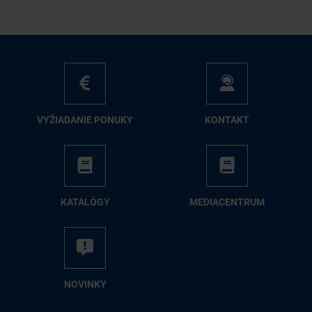
VY­ŽIA­DA­NIE PO­NU­KY
KON­TAKT
KA­TA­LÓ­GY
ME­DIA­CEN­TRUM
NO­VIN­KY