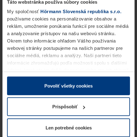
Táto webstránka používa súbory cookies
My spoločnosť
Hörmann Slovenská republika s.r.o.
používame cookies na personalizovanie obsahov a
reklám, umožnenie ponúkania funkcií pre sociálne médiá
a analyzovanie prístupov na našu webovú stránku.
Okrem toho informácie ohľadom Vášho používania
webovej stránky postupujeme na našich partnerov pre
sociálne médiá, reklamu a analýzy. Naši partneri tieto
informácie zhromažďujú podľa možnosti spolu s ďalšími
údajmi, ktoré ste im dali k dispozícii alebo ste ich zbierali
v rámci Vášho využívania služieb.
Z právneho hľadiska môžeme cookies ukladať na Vašom
Povoliť všetky cookies
zariadení, keď sú tieto bezpodmienečne potrebné na
prevádzku tejto stránky. Pre všetky ostatné typy cookie
Prispôsobiť
potrebujeme Vaše povolenie. Vaše povolenie môžete
kedykoľvek zmeniť alebo odvolať vo vysvetlení cookie
na stránke
Vyhlásenie o ochrane osobných údajov
Len potrebné cookies
našej webovej stránky.