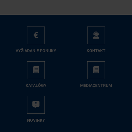
VY­ŽIA­DA­NIE PO­NU­KY
KON­TAKT
KA­TA­LÓ­GY
ME­DIA­CEN­TRUM
NO­VIN­KY