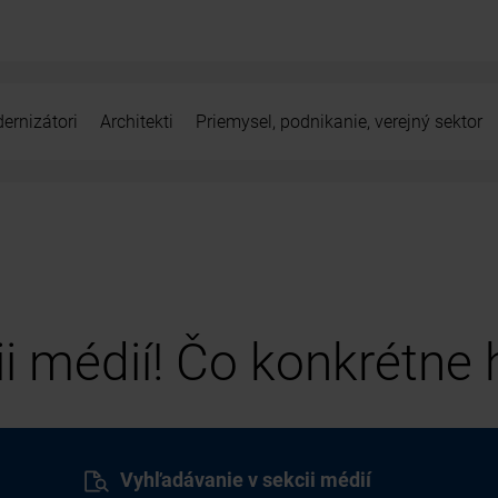
ernizátori
Architekti
Priemysel, podnikanie, verejný sektor
cii médií! Čo konkrétne
Vyhľadávanie v sekcii médií