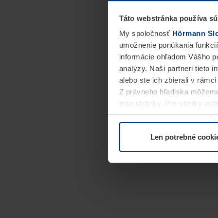
Táto webstránka používa sú
My spoločnosť
Hörmann Slov
umožnenie ponúkania funkcií
informácie ohľadom Vášho po
analýzy. Naši partneri tieto 
alebo ste ich zbierali v rámc
Z právneho hľadiska môžeme
tejto stránky. Pre všetky o
alebo odvolať vo vysvetlení 
Len potrebné cooki