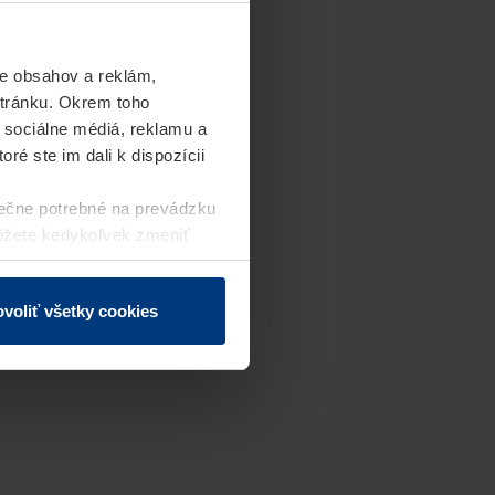
e obsahov a reklám,
stránku. Okrem toho
 sociálne médiá, reklamu a
ré ste im dali k dispozícii
ečne potrebné na prevádzku
môžete kedykoľvek zmeniť
j webovej stránky.
voliť všetky cookies