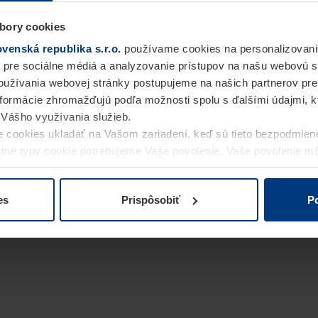
bory cookies
enská republika s.r.o.
používame cookies na personalizovani
 pre sociálne médiá a analyzovanie prístupov na našu webovú 
užívania webovej stránky postupujeme na našich partnerov pre
informácie zhromažďujú podľa možnosti spolu s ďalšími údajmi, kto
i Vášho využívania služieb.
 cookies ukladať na Vašom zariadení, keď sú tieto bezpodmien
statné typy cookie potrebujeme Vaše povolenie. Vaše povolenie 
cookie na stránke
Vyhlásenie o ochrane osobných údajov
naše
es
Prispôsobiť
Po