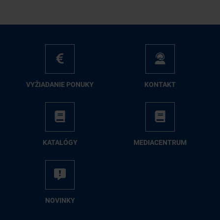
VY­ŽIA­DA­NIE PO­NU­KY
KON­TAKT
KA­TA­LÓ­GY
ME­DIA­CEN­TRUM
NO­VIN­KY