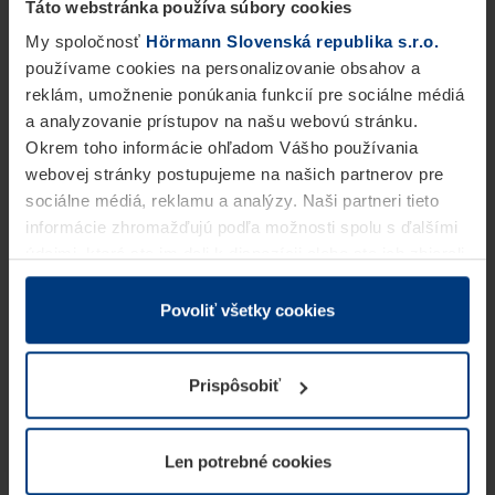
Táto webstránka používa súbory cookies
My spoločnosť
Hörmann Slovenská republika s.r.o.
používame cookies na personalizovanie obsahov a
reklám, umožnenie ponúkania funkcií pre sociálne médiá
a analyzovanie prístupov na našu webovú stránku.
Okrem toho informácie ohľadom Vášho používania
webovej stránky postupujeme na našich partnerov pre
sociálne médiá, reklamu a analýzy. Naši partneri tieto
informácie zhromažďujú podľa možnosti spolu s ďalšími
údajmi, ktoré ste im dali k dispozícii alebo ste ich zbierali
v rámci Vášho využívania služieb.
Z právneho hľadiska môžeme cookies ukladať na Vašom
Povoliť všetky cookies
zariadení, keď sú tieto bezpodmienečne potrebné na
prevádzku tejto stránky. Pre všetky ostatné typy cookie
Prispôsobiť
potrebujeme Vaše povolenie. Vaše povolenie môžete
kedykoľvek zmeniť alebo odvolať vo vysvetlení cookie
na stránke
Vyhlásenie o ochrane osobných údajov
Len potrebné cookies
našej webovej stránky.