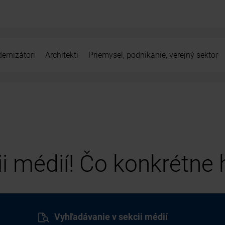
ernizátori
Architekti
Priemysel, podnikanie, verejný sektor
cii médií! Čo konkrétne
Vyhľadávanie v sekcii médií