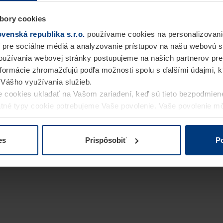
bory cookies
enská republika s.r.o.
používame cookies na personalizovani
 pre sociálne médiá a analyzovanie prístupov na našu webovú 
užívania webovej stránky postupujeme na našich partnerov pre
informácie zhromažďujú podľa možnosti spolu s ďalšími údajmi, kto
i Vášho využívania služieb.
 cookies ukladať na Vašom zariadení, keď sú tieto bezpodmien
statné typy cookie potrebujeme Vaše povolenie. Vaše povolenie 
cookie na stránke
Vyhlásenie o ochrane osobných údajov
naše
es
Prispôsobiť
Po