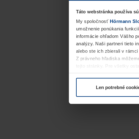
Táto webstránka používa sú
My spoločnosť
Hörmann Slov
umožnenie ponúkania funkcií
informácie ohľadom Vášho po
analýzy. Naši partneri tieto 
alebo ste ich zbierali v rámc
Z právneho hľadiska môžeme
tejto stránky. Pre všetky o
alebo odvolať vo vysvetlení 
Len potrebné cooki