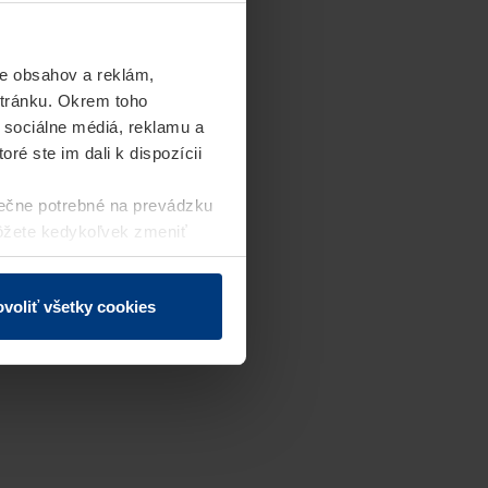
e obsahov a reklám,
stránku. Okrem toho
 sociálne médiá, reklamu a
ré ste im dali k dispozícii
ečne potrebné na prevádzku
môžete kedykoľvek zmeniť
j webovej stránky.
voliť všetky cookies