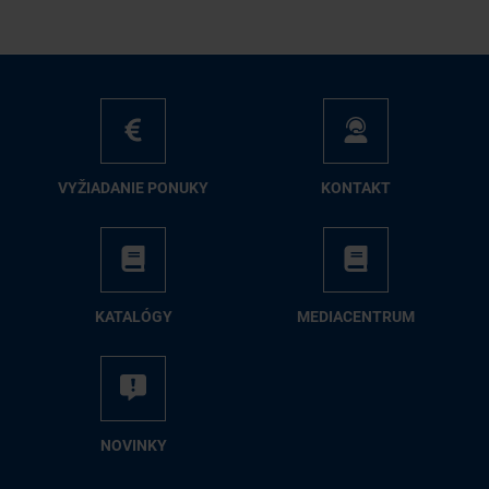
VY­ŽIA­DA­NIE PO­NU­KY
KON­TAKT
KA­TA­LÓ­GY
ME­DIA­CEN­TRUM
NO­VIN­KY