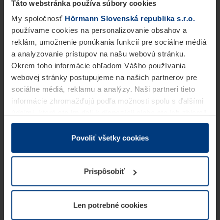
Táto webstránka používa súbory cookies
My spoločnosť
Hörmann Slovenská republika s.r.o.
používame cookies na personalizovanie obsahov a
reklám, umožnenie ponúkania funkcií pre sociálne médiá
a analyzovanie prístupov na našu webovú stránku.
Okrem toho informácie ohľadom Vášho používania
webovej stránky postupujeme na našich partnerov pre
sociálne médiá, reklamu a analýzy. Naši partneri tieto
informácie zhromažďujú podľa možnosti spolu s ďalšími
údajmi, ktoré ste im dali k dispozícii alebo ste ich zbierali
v rámci Vášho využívania služieb.
Z právneho hľadiska môžeme cookies ukladať na Vašom
Povoliť všetky cookies
zariadení, keď sú tieto bezpodmienečne potrebné na
prevádzku tejto stránky. Pre všetky ostatné typy cookie
Prispôsobiť
potrebujeme Vaše povolenie. Vaše povolenie môžete
kedykoľvek zmeniť alebo odvolať vo vysvetlení cookie
na stránke
Vyhlásenie o ochrane osobných údajov
Len potrebné cookies
našej webovej stránky.