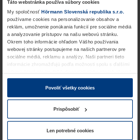
Táto webstránka používa súbory cookies
My spoločnosť
Hörmann Slovenská republika s.r.o.
používame cookies na personalizovanie obsahov a
reklám, umožnenie ponúkania funkcií pre sociálne médiá
a analyzovanie prístupov na našu webovú stránku.
Okrem toho informácie ohľadom Vášho používania
webovej stránky postupujeme na našich partnerov pre
sociálne médiá, reklamu a analýzy. Naši partneri tieto
informácie zhromažďujú podľa možnosti spolu s ďalšími
údajmi, ktoré ste im dali k dispozícii alebo ste ich zbierali
v rámci Vášho využívania služieb.
Z právneho hľadiska môžeme cookies ukladať na Vašom
Povoliť všetky cookies
zariadení, keď sú tieto bezpodmienečne potrebné na
prevádzku tejto stránky. Pre všetky ostatné typy cookie
Prispôsobiť
potrebujeme Vaše povolenie. Vaše povolenie môžete
kedykoľvek zmeniť alebo odvolať vo vysvetlení cookie
na stránke
Vyhlásenie o ochrane osobných údajov
Len potrebné cookies
našej webovej stránky.