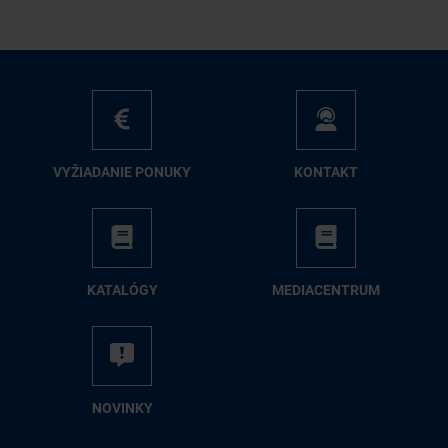
VY­ŽIA­DA­NIE PO­NU­KY
KON­TAKT
KA­TA­LÓ­GY
ME­DIA­CEN­TRUM
NO­VIN­KY