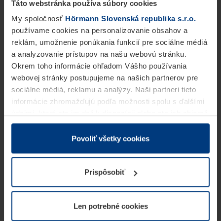
Táto webstránka používa súbory cookies
My spoločnosť
Hörmann Slovenská republika s.r.o.
používame cookies na personalizovanie obsahov a
reklám, umožnenie ponúkania funkcií pre sociálne médiá
a analyzovanie prístupov na našu webovú stránku.
Okrem toho informácie ohľadom Vášho používania
webovej stránky postupujeme na našich partnerov pre
sociálne médiá, reklamu a analýzy. Naši partneri tieto
informácie zhromažďujú podľa možnosti spolu s ďalšími
údajmi, ktoré ste im dali k dispozícii alebo ste ich zbierali
v rámci Vášho využívania služieb.
Z právneho hľadiska môžeme cookies ukladať na Vašom
Povoliť všetky cookies
zariadení, keď sú tieto bezpodmienečne potrebné na
prevádzku tejto stránky. Pre všetky ostatné typy cookie
Prispôsobiť
potrebujeme Vaše povolenie. Vaše povolenie môžete
kedykoľvek zmeniť alebo odvolať vo vysvetlení cookie
na stránke
Vyhlásenie o ochrane osobných údajov
Len potrebné cookies
našej webovej stránky.