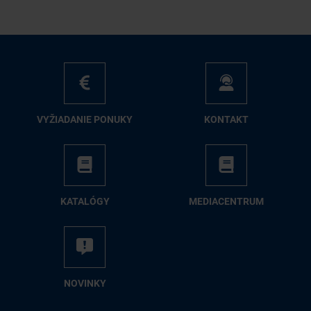
VY­ŽIA­DA­NIE PO­NU­KY
KON­TAKT
KA­TA­LÓ­GY
ME­DIA­CEN­TRUM
NO­VIN­KY