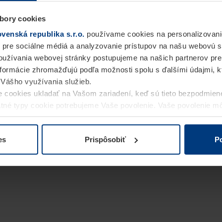
bory cookies
enská republika s.r.o.
používame cookies na personalizovani
 pre sociálne médiá a analyzovanie prístupov na našu webovú 
užívania webovej stránky postupujeme na našich partnerov pre
informácie zhromažďujú podľa možnosti spolu s ďalšími údajmi, kto
i Vášho využívania služieb.
 cookies ukladať na Vašom zariadení, keď sú tieto bezpodmien
statné typy cookie potrebujeme Vaše povolenie. Vaše povolenie 
cookie na stránke
Vyhlásenie o ochrane osobných údajov
naše
es
Prispôsobiť
Po