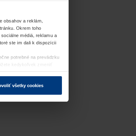
e obsahov a reklám,
stránku. Okrem toho
 sociálne médiá, reklamu a
ré ste im dali k dispozícii
ečne potrebné na prevádzku
môžete kedykoľvek zmeniť
j webovej stránky.
voliť všetky cookies