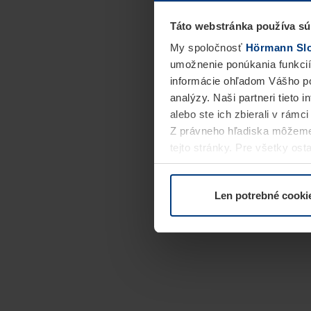
Táto webstránka používa sú
My spoločnosť
Hörmann Slov
umožnenie ponúkania funkcií
informácie ohľadom Vášho po
analýzy. Naši partneri tieto 
alebo ste ich zbierali v rámc
Z právneho hľadiska môžeme
tejto stránky. Pre všetky o
alebo odvolať vo vysvetlení 
Len potrebné cooki