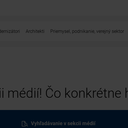
ernizátori
Architekti
Priemysel, podnikanie, verejný sektor
cii médií! Čo konkrétne
Vyhľadávanie v sekcii médií