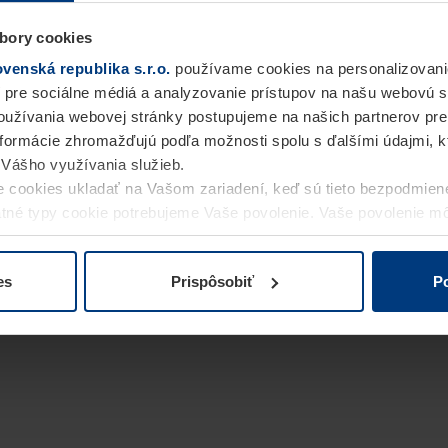
bory cookies
enská republika s.r.o.
používame cookies na personalizovani
 pre sociálne médiá a analyzovanie prístupov na našu webovú 
užívania webovej stránky postupujeme na našich partnerov pre
informácie zhromažďujú podľa možnosti spolu s ďalšími údajmi, kto
i Vášho využívania služieb.
 cookies ukladať na Vašom zariadení, keď sú tieto bezpodmien
statné typy cookie potrebujeme Vaše povolenie. Vaše povolenie 
cookie na stránke
Vyhlásenie o ochrane osobných údajov
naše
es
Prispôsobiť
Po