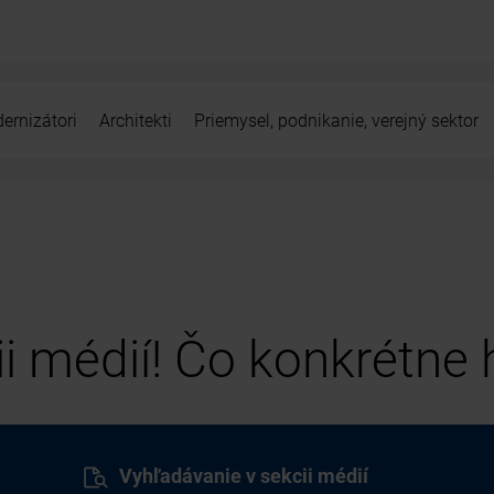
ernizátori
Architekti
Priemysel, podnikanie, verejný sektor
cii médií! Čo konkrétne
Vyhľadávanie v sekcii médií