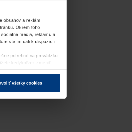
e obsahov a reklám,
stránku. Okrem toho
 sociálne médiá, reklamu a
ré ste im dali k dispozícii
ečne potrebné na prevádzku
môžete kedykoľvek zmeniť
j webovej stránky.
voliť všetky cookies