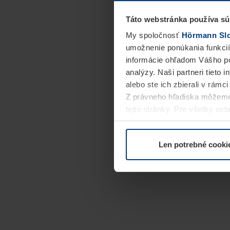
Táto webstránka používa sú
My spoločnosť
Hörmann Slov
umožnenie ponúkania funkcií
informácie ohľadom Vášho po
analýzy. Naši partneri tieto 
alebo ste ich zbierali v rámc
Z právneho hľadiska môžeme
tejto stránky. Pre všetky o
alebo odvolať vo vysvetlení 
Len potrebné cooki