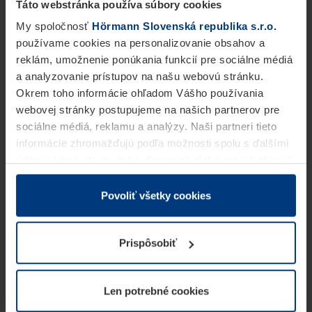
Táto webstránka používa súbory cookies
My spoločnosť
Hörmann Slovenská republika s.r.o.
používame cookies na personalizovanie obsahov a
reklám, umožnenie ponúkania funkcií pre sociálne médiá
a analyzovanie prístupov na našu webovú stránku.
Okrem toho informácie ohľadom Vášho používania
webovej stránky postupujeme na našich partnerov pre
sociálne médiá, reklamu a analýzy. Naši partneri tieto
informácie zhromažďujú podľa možnosti spolu s ďalšími
údajmi, ktoré ste im dali k dispozícii alebo ste ich zbierali
v rámci Vášho využívania služieb.
Z právneho hľadiska môžeme cookies ukladať na Vašom
Povoliť všetky cookies
zariadení, keď sú tieto bezpodmienečne potrebné na
prevádzku tejto stránky. Pre všetky ostatné typy cookie
Prispôsobiť
potrebujeme Vaše povolenie. Vaše povolenie môžete
kedykoľvek zmeniť alebo odvolať vo vysvetlení cookie
na stránke
Vyhlásenie o ochrane osobných údajov
Len potrebné cookies
našej webovej stránky.