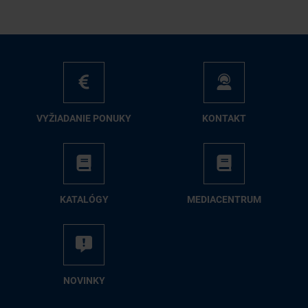
VY­ŽIA­DA­NIE PO­NU­KY
KON­TAKT
KA­TA­LÓ­GY
ME­DIA­CEN­TRUM
NO­VIN­KY