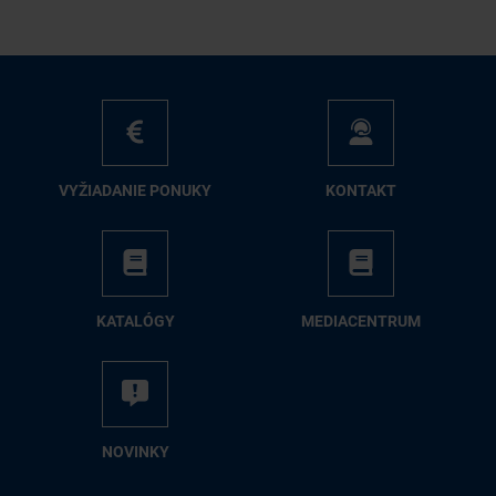
VY­ŽIA­DA­NIE PO­NU­KY
KON­TAKT
KA­TA­LÓ­GY
ME­DIA­CEN­TRUM
NO­VIN­KY