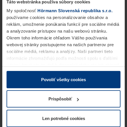
Táto webstránka používa súbory cookies
My spoločnosť
Hörmann Slovenská republika s.r.o.
používame cookies na personalizovanie obsahov a
reklám, umožnenie ponúkania funkcií pre sociálne médiá
a analyzovanie prístupov na našu webovú stránku.
Okrem toho informácie ohľadom Vášho používania
webovej stránky postupujeme na našich partnerov pre
sociálne médiá, reklamu a analýzy. Naši partneri tieto
informácie zhromažďujú podľa možnosti spolu s ďalšími
údajmi, ktoré ste im dali k dispozícii alebo ste ich zbierali
v rámci Vášho využívania služieb.
Z právneho hľadiska môžeme cookies ukladať na Vašom
Povoliť všetky cookies
zariadení, keď sú tieto bezpodmienečne potrebné na
prevádzku tejto stránky. Pre všetky ostatné typy cookie
Prispôsobiť
potrebujeme Vaše povolenie. Vaše povolenie môžete
kedykoľvek zmeniť alebo odvolať vo vysvetlení cookie
na stránke
Vyhlásenie o ochrane osobných údajov
Len potrebné cookies
našej webovej stránky.