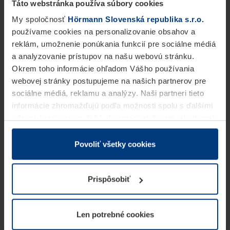
Táto webstránka používa súbory cookies
My spoločnosť
Hörmann Slovenská republika s.r.o.
používame cookies na personalizovanie obsahov a
reklám, umožnenie ponúkania funkcií pre sociálne médiá
a analyzovanie prístupov na našu webovú stránku.
Okrem toho informácie ohľadom Vášho používania
webovej stránky postupujeme na našich partnerov pre
sociálne médiá, reklamu a analýzy. Naši partneri tieto
informácie zhromažďujú podľa možnosti spolu s ďalšími
údajmi, ktoré ste im dali k dispozícii alebo ste ich zbierali
v rámci Vášho využívania služieb.
Z právneho hľadiska môžeme cookies ukladať na Vašom
Povoliť všetky cookies
zariadení, keď sú tieto bezpodmienečne potrebné na
prevádzku tejto stránky. Pre všetky ostatné typy cookie
Prispôsobiť
potrebujeme Vaše povolenie. Vaše povolenie môžete
kedykoľvek zmeniť alebo odvolať vo vysvetlení cookie
na stránke
Vyhlásenie o ochrane osobných údajov
Len potrebné cookies
našej webovej stránky.