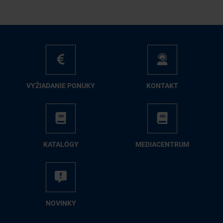
VY­ŽIA­DA­NIE PO­NU­KY
KON­TAKT
KA­TA­LÓ­GY
ME­DIA­CEN­TRUM
NO­VIN­KY