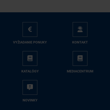
VY­ŽIA­DA­NIE PO­NU­KY
KON­TAKT
KA­TA­LÓ­GY
ME­DIA­CEN­TRUM
NO­VIN­KY