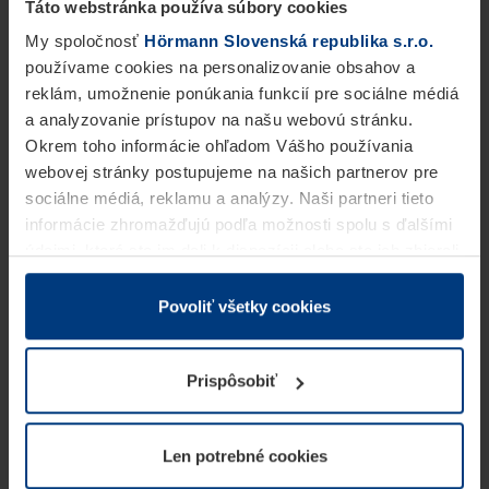
Táto webstránka používa súbory cookies
My spoločnosť
Hörmann Slovenská republika s.r.o.
používame cookies na personalizovanie obsahov a
reklám, umožnenie ponúkania funkcií pre sociálne médiá
a analyzovanie prístupov na našu webovú stránku.
Okrem toho informácie ohľadom Vášho používania
webovej stránky postupujeme na našich partnerov pre
sociálne médiá, reklamu a analýzy. Naši partneri tieto
informácie zhromažďujú podľa možnosti spolu s ďalšími
údajmi, ktoré ste im dali k dispozícii alebo ste ich zbierali
v rámci Vášho využívania služieb.
Z právneho hľadiska môžeme cookies ukladať na Vašom
Povoliť všetky cookies
zariadení, keď sú tieto bezpodmienečne potrebné na
prevádzku tejto stránky. Pre všetky ostatné typy cookie
Prispôsobiť
potrebujeme Vaše povolenie. Vaše povolenie môžete
kedykoľvek zmeniť alebo odvolať vo vysvetlení cookie
na stránke
Vyhlásenie o ochrane osobných údajov
Len potrebné cookies
našej webovej stránky.