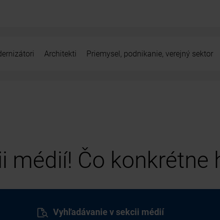
ernizátori
Architekti
Priemysel, podnikanie, verejný sektor
cii médií! Čo konkrétne
Vyhľadávanie v sekcii médií