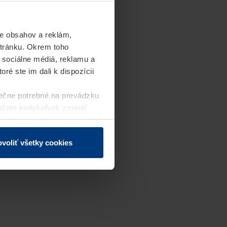
e obsahov a reklám,
stránku. Okrem toho
 sociálne médiá, reklamu a
ré ste im dali k dispozícii
ečne potrebné na prevádzku
môžete kedykoľvek zmeniť
j webovej stránky.
voliť všetky cookies