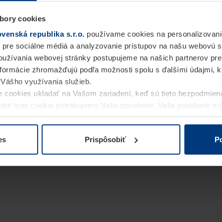
bory cookies
enská republika s.r.o.
používame cookies na personalizovani
 pre sociálne médiá a analyzovanie prístupov na našu webovú 
užívania webovej stránky postupujeme na našich partnerov pre
informácie zhromažďujú podľa možnosti spolu s ďalšími údajmi, kto
i Vášho využívania služieb.
 cookies ukladať na Vašom zariadení, keď sú tieto bezpodmien
statné typy cookie potrebujeme Vaše povolenie. Vaše povolenie 
cookie na stránke
Vyhlásenie o ochrane osobných údajov
naše
es
Prispôsobiť
Po