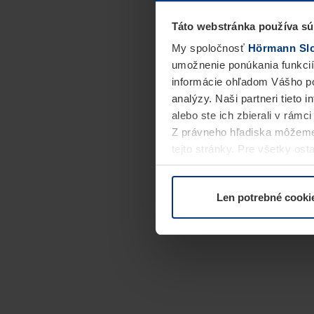
Táto webstránka používa sú
My spoločnosť
Hörmann Slov
umožnenie ponúkania funkcií
informácie ohľadom Vášho po
analýzy. Naši partneri tieto 
alebo ste ich zbierali v rámc
Z právneho hľadiska môžeme
tejto stránky. Pre všetky o
alebo odvolať vo vysvetlení 
Len potrebné cooki