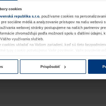
bory cookies
enská republika s.r.o.
používame cookies na personalizovani
 pre sociálne médiá a analyzovanie prístupov na našu webovú 
užívania webovej stránky postupujeme na našich partnerov pre
informácie zhromažďujú podľa možnosti spolu s ďalšími údajmi, kto
i Vášho využívania služieb.
 cookies ukladať na Vašom zariadení, keď sú tieto bezpodmien
statné typy cookie potrebujeme Vaše povolenie. Vaše povolenie 
cookie na stránke
Vyhlásenie o ochrane osobných údajov
naše
es
Prispôsobiť
Po