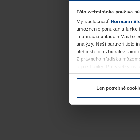
Táto webstránka používa sú
My spoločnosť
Hörmann Slov
umožnenie ponúkania funkcií
informácie ohľadom Vášho po
analýzy. Naši partneri tieto 
alebo ste ich zbierali v rámc
Z právneho hľadiska môžeme
tejto stránky. Pre všetky o
alebo odvolať vo vysvetlení 
Len potrebné cooki