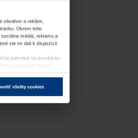
e obsahov a reklám,
stránku. Okrem toho
 sociálne médiá, reklamu a
ré ste im dali k dispozícii
ečne potrebné na prevádzku
môžete kedykoľvek zmeniť
j webovej stránky.
voliť všetky cookies