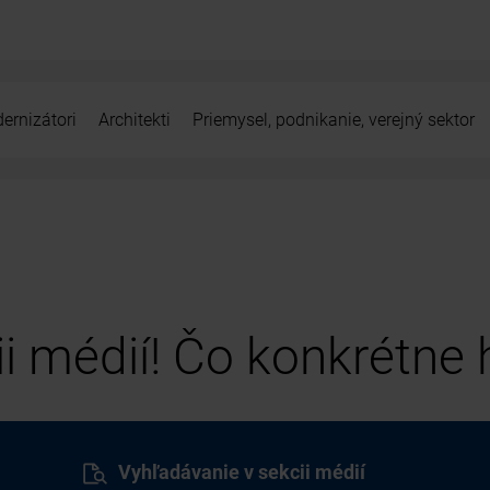
ernizátori
Architekti
Priemysel, podnikanie, verejný sektor
cii médií! Čo konkrétne
Vyhľadávanie v sekcii médií