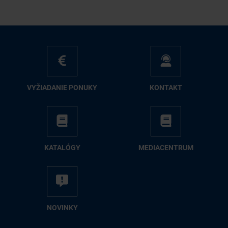
VY­ŽIA­DA­NIE PO­NU­KY
KON­TAKT
KA­TA­LÓ­GY
ME­DIA­CEN­TRUM
NO­VIN­KY