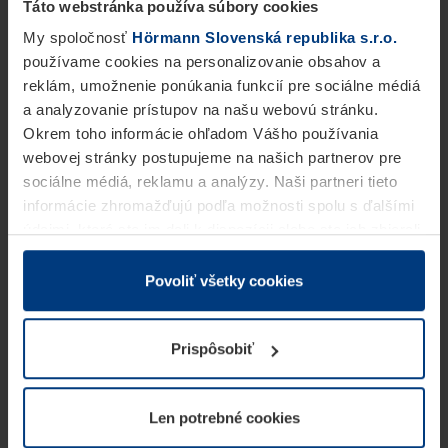
Táto webstránka používa súbory cookies
My spoločnosť
Hörmann Slovenská republika s.r.o.
používame cookies na personalizovanie obsahov a
reklám, umožnenie ponúkania funkcií pre sociálne médiá
a analyzovanie prístupov na našu webovú stránku.
Okrem toho informácie ohľadom Vášho používania
webovej stránky postupujeme na našich partnerov pre
sociálne médiá, reklamu a analýzy. Naši partneri tieto
informácie zhromažďujú podľa možnosti spolu s ďalšími
údajmi, ktoré ste im dali k dispozícii alebo ste ich zbierali
v rámci Vášho využívania služieb.
Z právneho hľadiska môžeme cookies ukladať na Vašom
Povoliť všetky cookies
zariadení, keď sú tieto bezpodmienečne potrebné na
prevádzku tejto stránky. Pre všetky ostatné typy cookie
Prispôsobiť
potrebujeme Vaše povolenie. Vaše povolenie môžete
kedykoľvek zmeniť alebo odvolať vo vysvetlení cookie
na stránke
Vyhlásenie o ochrane osobných údajov
Len potrebné cookies
našej webovej stránky.