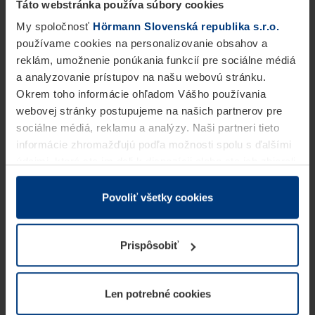
Táto webstránka používa súbory cookies
My spoločnosť
Hörmann Slovenská republika s.r.o.
používame cookies na personalizovanie obsahov a
reklám, umožnenie ponúkania funkcií pre sociálne médiá
a analyzovanie prístupov na našu webovú stránku.
Okrem toho informácie ohľadom Vášho používania
webovej stránky postupujeme na našich partnerov pre
sociálne médiá, reklamu a analýzy. Naši partneri tieto
informácie zhromažďujú podľa možnosti spolu s ďalšími
údajmi, ktoré ste im dali k dispozícii alebo ste ich zbierali
v rámci Vášho využívania služieb.
Z právneho hľadiska môžeme cookies ukladať na Vašom
Povoliť všetky cookies
zariadení, keď sú tieto bezpodmienečne potrebné na
prevádzku tejto stránky. Pre všetky ostatné typy cookie
Prispôsobiť
potrebujeme Vaše povolenie. Vaše povolenie môžete
kedykoľvek zmeniť alebo odvolať vo vysvetlení cookie
na stránke
Vyhlásenie o ochrane osobných údajov
Len potrebné cookies
našej webovej stránky.