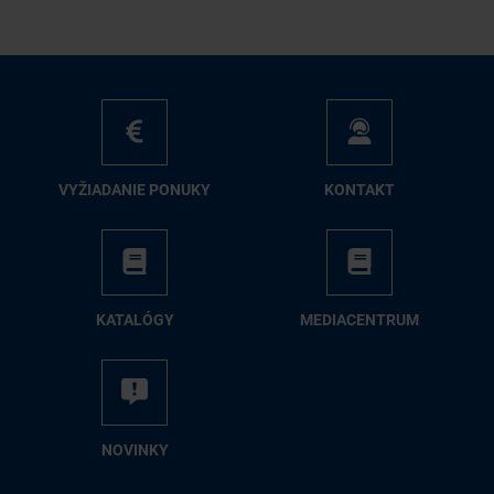
VY­ŽIA­DA­NIE PO­NU­KY
KON­TAKT
KA­TA­LÓ­GY
ME­DIA­CEN­TRUM
NO­VIN­KY