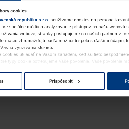
bory cookies
enská republika s.r.o.
používame cookies na personalizovani
 pre sociálne médiá a analyzovanie prístupov na našu webovú 
užívania webovej stránky postupujeme na našich partnerov pre
informácie zhromažďujú podľa možnosti spolu s ďalšími údajmi, kto
i Vášho využívania služieb.
 cookies ukladať na Vašom zariadení, keď sú tieto bezpodmien
statné typy cookie potrebujeme Vaše povolenie. Vaše povolenie 
cookie na stránke
Vyhlásenie o ochrane osobných údajov
naše
es
Prispôsobiť
Po