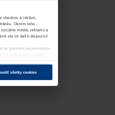
e obsahov a reklám,
stránku. Okrem toho
 sociálne médiá, reklamu a
ré ste im dali k dispozícii
ečne potrebné na prevádzku
môžete kedykoľvek zmeniť
j webovej stránky.
voliť všetky cookies