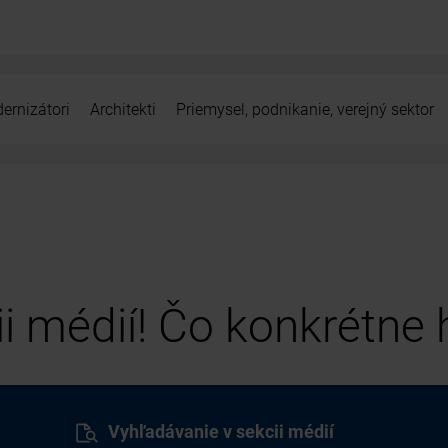
ernizátori
Architekti
Priemysel, podnikanie, verejný sektor
cii médií! Čo konkrétne
Vyhľadávanie v sekcii médií