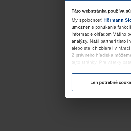
Táto webstránka používa sú
My spoločnosť
Hörmann Slov
umožnenie ponúkania funkcií
informácie ohľadom Vášho po
analýzy. Naši partneri tieto 
alebo ste ich zbierali v rámc
Z právneho hľadiska môžeme
tejto stránky. Pre všetky o
alebo odvolať vo vysvetlení 
Len potrebné cooki