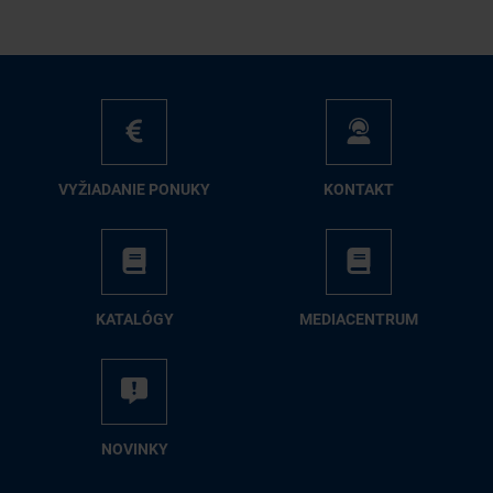
VY­ŽIA­DA­NIE PO­NU­KY
KON­TAKT
KA­TA­LÓ­GY
ME­DIA­CEN­TRUM
NO­VIN­KY