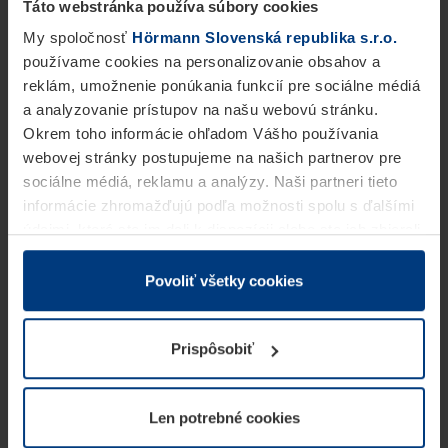
Táto webstránka používa súbory cookies
My spoločnosť
Hörmann Slovenská republika s.r.o.
používame cookies na personalizovanie obsahov a
reklám, umožnenie ponúkania funkcií pre sociálne médiá
a analyzovanie prístupov na našu webovú stránku.
Okrem toho informácie ohľadom Vášho používania
webovej stránky postupujeme na našich partnerov pre
sociálne médiá, reklamu a analýzy. Naši partneri tieto
informácie zhromažďujú podľa možnosti spolu s ďalšími
údajmi, ktoré ste im dali k dispozícii alebo ste ich zbierali
v rámci Vášho využívania služieb.
Z právneho hľadiska môžeme cookies ukladať na Vašom
Povoliť všetky cookies
zariadení, keď sú tieto bezpodmienečne potrebné na
prevádzku tejto stránky. Pre všetky ostatné typy cookie
Prispôsobiť
potrebujeme Vaše povolenie. Vaše povolenie môžete
kedykoľvek zmeniť alebo odvolať vo vysvetlení cookie
na stránke
Vyhlásenie o ochrane osobných údajov
Len potrebné cookies
našej webovej stránky.