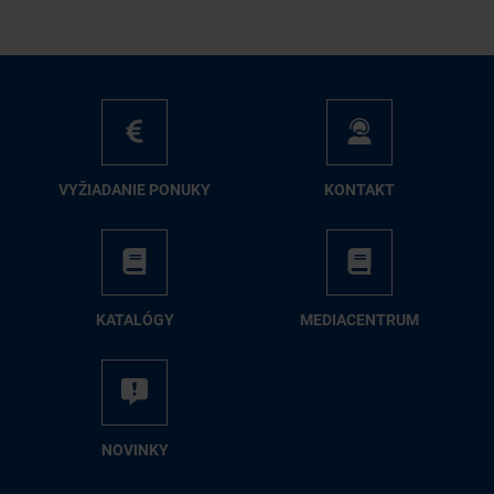
VY­ŽIA­DA­NIE PO­NU­KY
KON­TAKT
KA­TA­LÓ­GY
ME­DIA­CEN­TRUM
NO­VIN­KY