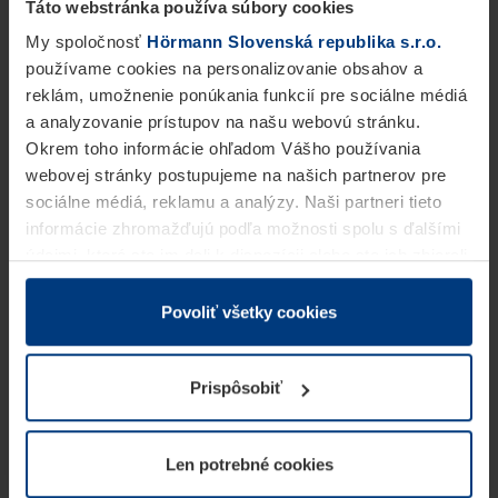
Táto webstránka používa súbory cookies
My spoločnosť
Hörmann Slovenská republika s.r.o.
používame cookies na personalizovanie obsahov a
reklám, umožnenie ponúkania funkcií pre sociálne médiá
a analyzovanie prístupov na našu webovú stránku.
Okrem toho informácie ohľadom Vášho používania
webovej stránky postupujeme na našich partnerov pre
sociálne médiá, reklamu a analýzy. Naši partneri tieto
informácie zhromažďujú podľa možnosti spolu s ďalšími
údajmi, ktoré ste im dali k dispozícii alebo ste ich zbierali
v rámci Vášho využívania služieb.
Z právneho hľadiska môžeme cookies ukladať na Vašom
Povoliť všetky cookies
zariadení, keď sú tieto bezpodmienečne potrebné na
prevádzku tejto stránky. Pre všetky ostatné typy cookie
Prispôsobiť
potrebujeme Vaše povolenie. Vaše povolenie môžete
kedykoľvek zmeniť alebo odvolať vo vysvetlení cookie
na stránke
Vyhlásenie o ochrane osobných údajov
Len potrebné cookies
našej webovej stránky.