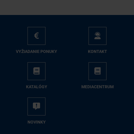
VY­ŽIA­DA­NIE PO­NU­KY
KON­TAKT
KA­TA­LÓ­GY
ME­DIA­CEN­TRUM
NO­VIN­KY