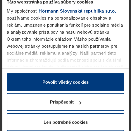
Táto webstránka používa súbory cookies
My spoločnosť
Hörmann Slovenská republika s.r.o.
používame cookies na personalizovanie obsahov a
reklám, umožnenie ponúkania funkcií pre sociálne médiá
a analyzovanie prístupov na našu webovú stránku.
Okrem toho informácie ohľadom Vášho používania
webovej stránky postupujeme na našich partnerov pre
sociálne médiá, reklamu a analýzy. Naši partneri tieto
informácie zhromažďujú podľa možnosti spolu s ďalšími
údajmi, ktoré ste im dali k dispozícii alebo ste ich zbierali
v rámci Vášho využívania služieb.
Z právneho hľadiska môžeme cookies ukladať na Vašom
Povoliť všetky cookies
zariadení, keď sú tieto bezpodmienečne potrebné na
prevádzku tejto stránky. Pre všetky ostatné typy cookie
Prispôsobiť
potrebujeme Vaše povolenie. Vaše povolenie môžete
kedykoľvek zmeniť alebo odvolať vo vysvetlení cookie
na stránke
Vyhlásenie o ochrane osobných údajov
Len potrebné cookies
našej webovej stránky.