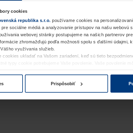
bory cookies
enská republika s.r.o.
používame cookies na personalizovani
 pre sociálne médiá a analyzovanie prístupov na našu webovú 
užívania webovej stránky postupujeme na našich partnerov pre
informácie zhromažďujú podľa možnosti spolu s ďalšími údajmi, kto
i Vášho využívania služieb.
 cookies ukladať na Vašom zariadení, keď sú tieto bezpodmien
statné typy cookie potrebujeme Vaše povolenie. Vaše povolenie 
cookie na stránke
Vyhlásenie o ochrane osobných údajov
naše
es
Prispôsobiť
Po