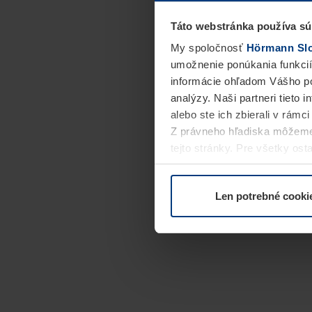
Táto webstránka používa sú
My spoločnosť
Hörmann Slov
umožnenie ponúkania funkcií
informácie ohľadom Vášho po
analýzy. Naši partneri tieto 
alebo ste ich zbierali v rámc
Z právneho hľadiska môžeme
tejto stránky. Pre všetky o
alebo odvolať vo vysvetlení 
Len potrebné cooki