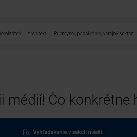
ernizátori
Architekti
Priemysel, podnikanie, verejný sektor
cii médií! Čo konkrétne
Vyhľadávanie v sekcii médií