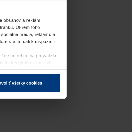
e obsahov a reklám,
stránku. Okrem toho
 sociálne médiá, reklamu a
ré ste im dali k dispozícii
ečne potrebné na prevádzku
môžete kedykoľvek zmeniť
j webovej stránky.
voliť všetky cookies