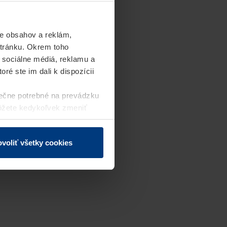
e obsahov a reklám,
stránku. Okrem toho
 sociálne médiá, reklamu a
ré ste im dali k dispozícii
ečne potrebné na prevádzku
môžete kedykoľvek zmeniť
j webovej stránky.
voliť všetky cookies