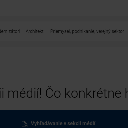
ernizátori
Architekti
Priemysel, podnikanie, verejný sektor
cii médií! Čo konkrétne
Vyhľadávanie v sekcii médií