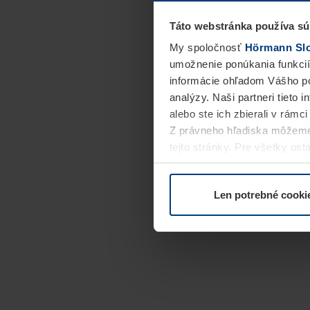
Táto webstránka používa sú
My spoločnosť
Hörmann Slov
umožnenie ponúkania funkcií
informácie ohľadom Vášho po
analýzy. Naši partneri tieto 
alebo ste ich zbierali v rámc
Z právneho hľadiska môžeme
tejto stránky. Pre všetky o
alebo odvolať vo vysvetlení 
Len potrebné cooki