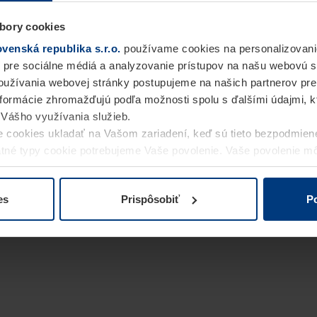
bory cookies
enská republika s.r.o.
používame cookies na personalizovani
 pre sociálne médiá a analyzovanie prístupov na našu webovú 
užívania webovej stránky postupujeme na našich partnerov pre
informácie zhromažďujú podľa možnosti spolu s ďalšími údajmi, kto
i Vášho využívania služieb.
 cookies ukladať na Vašom zariadení, keď sú tieto bezpodmien
statné typy cookie potrebujeme Vaše povolenie. Vaše povolenie 
cookie na stránke
Vyhlásenie o ochrane osobných údajov
naše
es
Prispôsobiť
Po