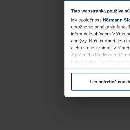
Táto webstránka používa sú
My spoločnosť
Hörmann Slov
umožnenie ponúkania funkcií
informácie ohľadom Vášho po
analýzy. Naši partneri tieto 
alebo ste ich zbierali v rámc
Z právneho hľadiska môžeme
tejto stránky. Pre všetky o
alebo odvolať vo vysvetlení 
Len potrebné cooki