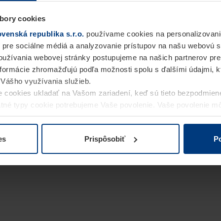
bory cookies
enská republika s.r.o.
používame cookies na personalizovani
 pre sociálne médiá a analyzovanie prístupov na našu webovú 
užívania webovej stránky postupujeme na našich partnerov pre
informácie zhromažďujú podľa možnosti spolu s ďalšími údajmi, kto
i Vášho využívania služieb.
 cookies ukladať na Vašom zariadení, keď sú tieto bezpodmien
statné typy cookie potrebujeme Vaše povolenie. Vaše povolenie 
cookie na stránke
Vyhlásenie o ochrane osobných údajov
naše
es
Prispôsobiť
Po