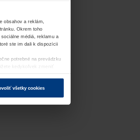
e obsahov a reklám,
stránku. Okrem toho
 sociálne médiá, reklamu a
ré ste im dali k dispozícii
ečne potrebné na prevádzku
môžete kedykoľvek zmeniť
j webovej stránky.
voliť všetky cookies