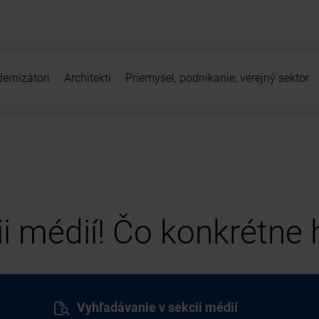
ernizátori
Architekti
Priemysel, podnikanie, verejný sektor
cii médií! Čo konkrétne
Vyhľadávanie v sekcii médií