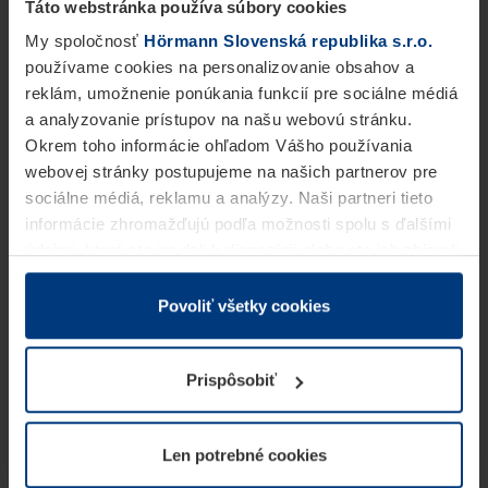
Táto webstránka používa súbory cookies
My spoločnosť
Hörmann Slovenská republika s.r.o.
používame cookies na personalizovanie obsahov a
reklám, umožnenie ponúkania funkcií pre sociálne médiá
a analyzovanie prístupov na našu webovú stránku.
Okrem toho informácie ohľadom Vášho používania
webovej stránky postupujeme na našich partnerov pre
sociálne médiá, reklamu a analýzy. Naši partneri tieto
informácie zhromažďujú podľa možnosti spolu s ďalšími
údajmi, ktoré ste im dali k dispozícii alebo ste ich zbierali
v rámci Vášho využívania služieb.
Z právneho hľadiska môžeme cookies ukladať na Vašom
Povoliť všetky cookies
zariadení, keď sú tieto bezpodmienečne potrebné na
prevádzku tejto stránky. Pre všetky ostatné typy cookie
Prispôsobiť
potrebujeme Vaše povolenie. Vaše povolenie môžete
kedykoľvek zmeniť alebo odvolať vo vysvetlení cookie
na stránke
Vyhlásenie o ochrane osobných údajov
Len potrebné cookies
našej webovej stránky.