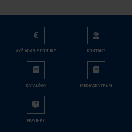
VY­ŽIA­DA­NIE PO­NU­KY
KON­TAKT
KA­TA­LÓ­GY
ME­DIA­CEN­TRUM
NO­VIN­KY