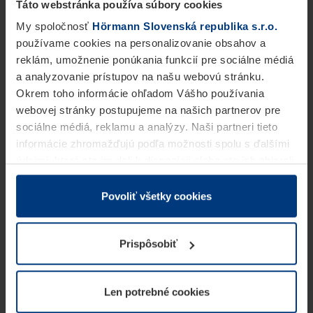
Táto webstránka používa súbory cookies
My spoločnosť
Hörmann Slovenská republika s.r.o.
používame cookies na personalizovanie obsahov a
reklám, umožnenie ponúkania funkcií pre sociálne médiá
a analyzovanie prístupov na našu webovú stránku.
Okrem toho informácie ohľadom Vášho používania
webovej stránky postupujeme na našich partnerov pre
sociálne médiá, reklamu a analýzy. Naši partneri tieto
informácie zhromažďujú podľa možnosti spolu s ďalšími
údajmi, ktoré ste im dali k dispozícii alebo ste ich zbierali
v rámci Vášho využívania služieb.
Z právneho hľadiska môžeme cookies ukladať na Vašom
Povoliť všetky cookies
zariadení, keď sú tieto bezpodmienečne potrebné na
prevádzku tejto stránky. Pre všetky ostatné typy cookie
Prispôsobiť
potrebujeme Vaše povolenie. Vaše povolenie môžete
kedykoľvek zmeniť alebo odvolať vo vysvetlení cookie
na stránke
Vyhlásenie o ochrane osobných údajov
Len potrebné cookies
našej webovej stránky.