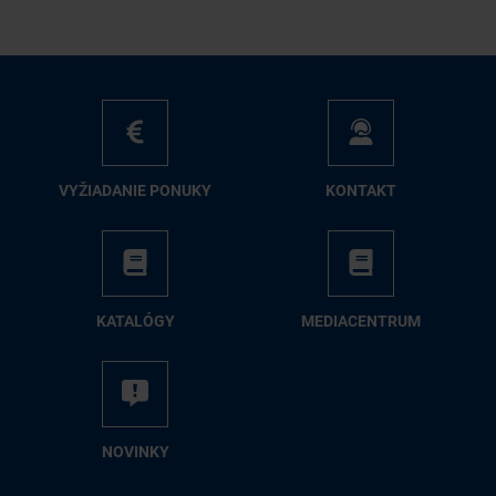
VY­ŽIA­DA­NIE PO­NU­KY
KON­TAKT
KA­TA­LÓ­GY
ME­DIA­CEN­TRUM
NO­VIN­KY